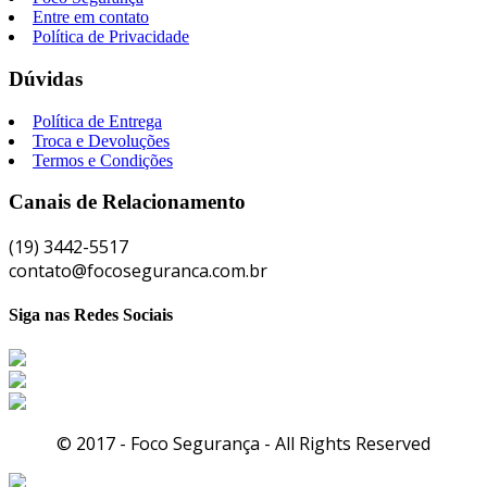
Entre em contato
Política de Privacidade
Dúvidas
Política de Entrega
Troca e Devoluções
Termos e Condições
Canais de Relacionamento
l
(19) 3442-5517
l
contato@focoseguranca.com.br
Siga nas Redes Sociais
© 2017 - Foco Segurança - All Rights Reserved