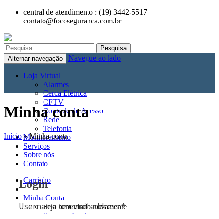
central de atendimento : (19) 3442-5517 |
contato@focoseguranca.com.br
ri
Navegue ao lado
Alternar navegação
Loja Virtual
Alarmes
Cerca Elétrica
CFTV
Minha conta
Controle de Acesso
Rede
Telefonia
Início
»
Minha conta
Monitoramento
Serviços
Sobre nós
Contato
Carrinho
Login
Minha Conta
Username or email address
*
Seja bem vindo novamente
Faça seu Login